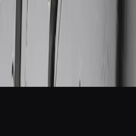
©
2026
Hamar Dekk. Alle rettigheter reservert.
Nettside levert av
Kontakt
Priser
Personvern
Vilkår
Om oss
Blogg
Cookies