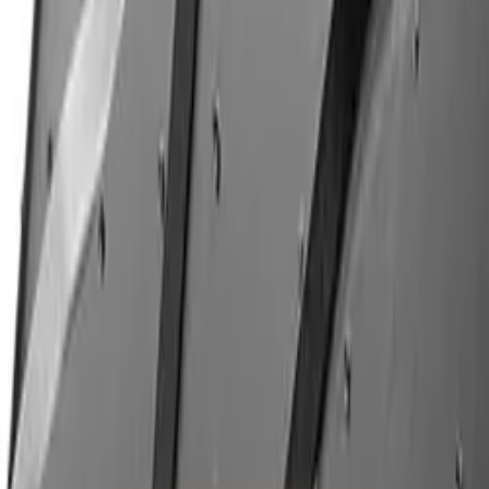
BRIDGESTONE
TUR6
255/35 R18
2 549,-
CONTINENTAL
ASC2XLEV
255/35 R18
2 555,-
BRIDGESTONE
TUR6XL
255/35 R18
2 604,-
CONTINENTAL
SportContact 7
255/35 R18
2 627,-
MICHELIN
Pilot Sport 5
255/35 R18
2 861,-
MICHELIN
PILOT SPORT 4 S
255/35 R18
2 899,-
MICHELIN
PS5
255/35 R18
2 953,-
CONTINENTAL
SPORT CONTACT 7
255/35 R18
2 954,-
FIRESTONE
FHsport
255/35 R18
3 115,-
MICHELIN
Crossclimate 3
255/35 R18
3 202,-
NEXEN
N'FERA Sport
255/35 R18
3 210,-
MICHELIN
Pilot Sport 5
255/35 R18
3 244,-
MICHELIN
PS4STPCXL
255/35 R18
3 307,-
FIRESTONE
RHAWK2
255/35 R18
3 383,-
MICHELIN
PILOT SPORT 4 S
255/35 R18
3 527,-
TOYO
PROXES R888R
255/35 R18
4 409,-
Merker i denne størrelsen
Sentury
LANDSAIL
MILESTONE
DELINTE
POWERTRAC
NANKANG
NEXEN
COMFORSER