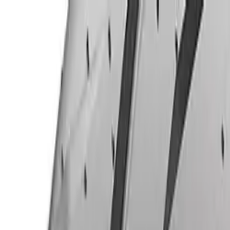
Hjem
Priser
Dekk
Felg priser
Dekkhotell
Service priser
Reparasjon av Felger
Spacere/Bolter/Senterringer
Balansering
Galleri
Om oss
FAQ
Blogg
Kontakt
Logg inn
400 03 860
Bestill time
Tilbake
Hjem