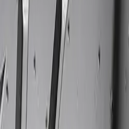
ÅPNINGSTIDER
Man - Fre: 08:00–16:00
lørdag: Stengt, søndag: Stengt
Bestill time online