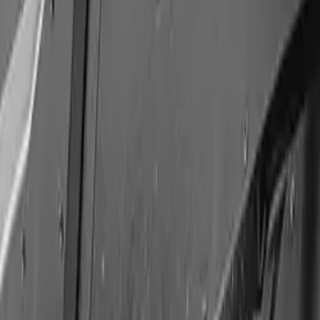
TJENESTER
Nye Dekk